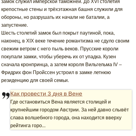
замок служил имперской таможней. До XVI столетия
крепостные стены и трёхэтажная башня служили для
обороны, но разрушать их начали не баталии, а
запустение.
Шесть столетий замок был покрыт паутиной, пока,
наконец, в XIX веке течение романтизма не сдуло своим
свежим ветром с него пыль веков. Прусские короли
покупали замки, чтобы уберечь их от упадка. Кузен
сначала кронпринца, а затем короля Вильгельма IV –
Фридрих фон Пройссен устроил в замке летнюю
резиденцию для своей семьи.
Как провести 3 дня в Вене
Где остановиться Вена является столицей и
крупнейшим городом Австрии. За ней давно слывёт
слава волшебного города, она находится вверху
рейтинга горо...