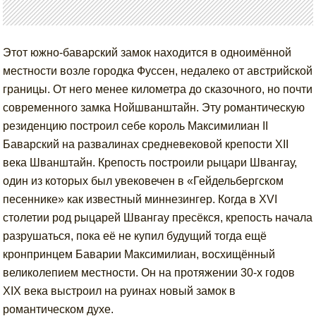
Этот южно-баварский замок находится в одноимённой
местности возле городка Фуссен, недалеко от австрийской
границы. От него менее километра до сказочного, но почти
современного замка Нойшванштайн. Эту романтическую
резиденцию построил себе король Максимилиан II
Баварский на развалинах средневековой крепости XII
века Шванштайн. Крепость построили рыцари Швангау,
один из которых был увековечен в «Гейдельбергском
песеннике» как известный миннезингер. Когда в XVI
столетии род рыцарей Швангау пресёкся, крепость начала
разрушаться, пока её не купил будущий тогда ещё
кронпринцем Баварии Максимилиан, восхищённый
великолепием местности. Он на протяжении 30-х годов
XIX века выстроил на руинах новый замок в
романтическом духе.