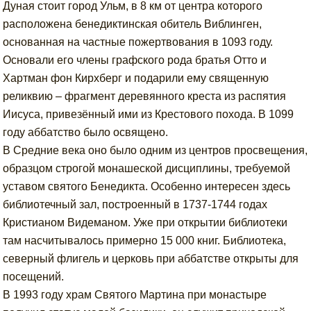
Дуная стоит город Ульм, в 8 км от центра которого
расположена бенедиктинская обитель Виблинген,
основанная на частные пожертвования в 1093 году.
Основали его члены графского рода братья Отто и
Хартман фон Кирхберг и подарили ему священную
реликвию – фрагмент деревянного креста из распятия
Иисуса, привезённый ими из Крестового похода. В 1099
году аббатство было освящено.
В Средние века оно было одним из центров просвещения,
образцом строгой монашеской дисциплины, требуемой
уставом святого Бенедикта. Особенно интересен здесь
библиотечный зал, построенный в 1737-1744 годах
Кристианом Видеманом. Уже при открытии библиотеки
там насчитывалось примерно 15 000 книг. Библиотека,
северный флигель и церковь при аббатстве открыты для
посещений.
В 1993 году храм Святого Мартина при монастыре