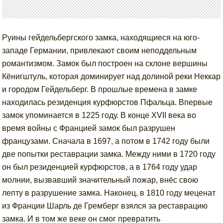
Руины гейдельбергского замка, находящиеся на юго-
западе Германии, привлекают своим неподдельным
романтизмом. Замок был построен на склоне вершины
Кёнигштуль, которая доминирует над долиной реки Неккар
и городом Гейдельберг. В прошлые времена в замке
находилась резиденция курфюрстов Пфальца. Впервые
замок упоминается в 1225 году. В конце XVII века во
время войны с Францией замок был разрушен
французами. Сначала в 1697, а потом в 1742 году были
две попытки реставрации замка. Между ними в 1720 году
он был резиденцией курфюрстов, а в 1764 году удар
молнии, вызвавший значительный пожар, внёс свою
лепту в разрушение замка. Наконец, в 1810 году меценат
из Франции Шарль де Гремберг взялся за реставрацию
замка. И в том же веке он смог превратить