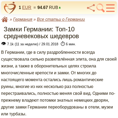
1
EUR
=
94.67
RUB
»
Германия
»
Все статьи о Германии
Замки Германии: Топ-10
средневековых шедевров
👁
⏱️
7.1k (11 за неделю) / 29.01.2018
6 мин.
В Германии, где в силу раздробленности всегда
существовала сильно разветвлённая элита, она для своей
жизни, а также в оборонительных целях строила
многочисленные крепости и замки. От многих до
настоящего момента остались лишь романтические
руины, многие из них несколько раз полностью
перестраивались, полностью меняя свой вид. Одними по-
прежнему владеют потомки знатных немецких дворян,
другие замки Германии переоборудованы в отели, музеи
или турбазы.