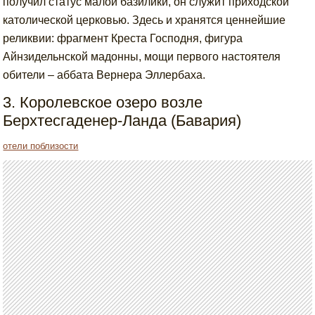
получил статус малой базилики, он служит приходской
католической церковью. Здесь и хранятся ценнейшие
реликвии: фрагмент Креста Господня, фигура
Айнзидельнской мадонны, мощи первого настоятеля
обители – аббата Вернера Эллербаха.
3. Королевское озеро возле
Берхтесгаденер-Ланда (Бавария)
отели поблизости