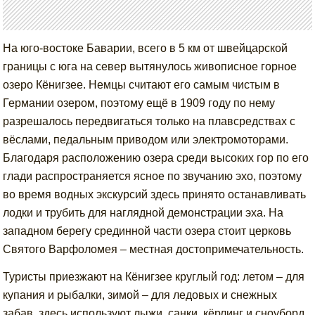
На юго-востоке Баварии, всего в 5 км от швейцарской
границы с юга на север вытянулось живописное горное
озеро Кёнигзее. Немцы считают его самым чистым в
Германии озером, поэтому ещё в 1909 году по нему
разрешалось передвигаться только на плавсредствах с
вёслами, педальным приводом или электромоторами.
Благодаря расположению озера среди высоких гор по его
глади распространяется ясное по звучанию эхо, поэтому
во время водных экскурсий здесь принято останавливать
лодки и трубить для наглядной демонстрации эха. На
западном берегу срединной части озера стоит церковь
Святого Варфоломея – местная достопримечательность.
Туристы приезжают на Кёнигзее круглый год: летом – для
купания и рыбалки, зимой – для ледовых и снежных
забав, здесь используют лыжи, санки, кёрлинг и сноуборд.